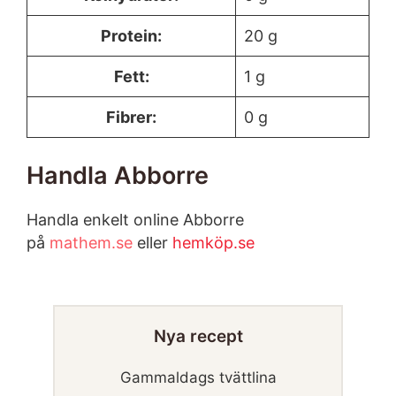
Protein:
20 g
Fett:
1 g
Fibrer:
0 g
Handla Abborre
Handla enkelt online Abborre
på
mathem.se
eller
hemköp.se
Nya recept
Gammaldags tvättlina