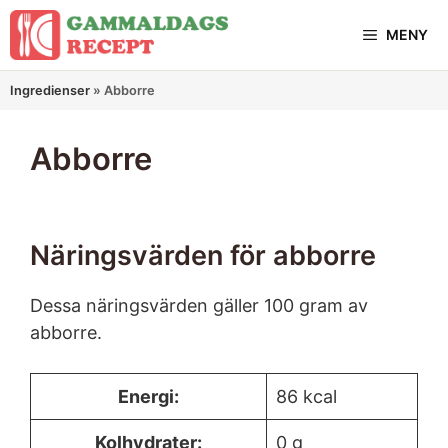
Hoppa
MENY
till
innehåll
Ingredienser
»
Abborre
Abborre
Näringsvärden för abborre
Dessa näringsvärden gäller 100 gram av
abborre.
Energi:
86 kcal
Kolhydrater:
0 g