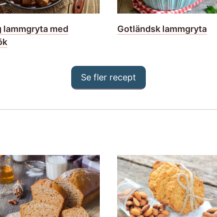
g lammgryta med
Gotländsk lammgryta
ök
Se fler recept