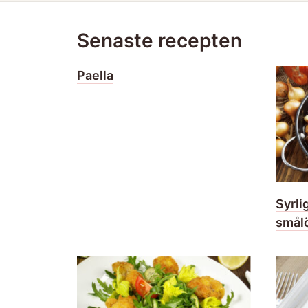
Senaste recepten
Paella
Syrli
smål