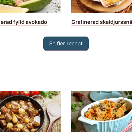
erad fylld avokado
Gratinerad skaldjurssn
Se fler recept