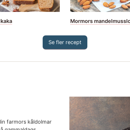
lkaka
Mormors mandelmusslo
Se fler recept
din farmors kåldolmar
 på gammaldags