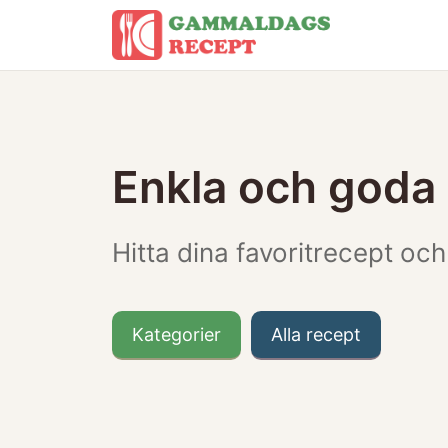
Hoppa
till
innehåll
Enkla och goda
Hitta dina favoritrecept och
Kategorier
Alla recept