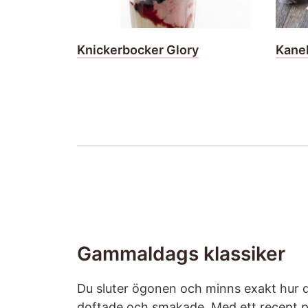
Knickerbocker Glory
Kane
Gammaldags klassiker
Du sluter ögonen och minns exakt hur 
doftade och smakade. Med ett recept