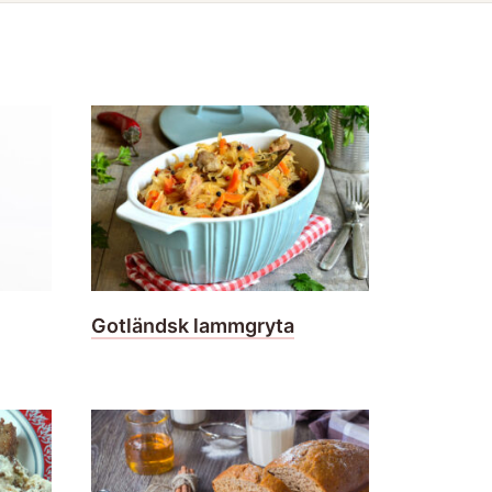
Gotländsk lammgryta