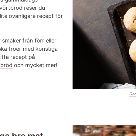
 vörtbröd reser du i
lite ovanligare recept för
 smaker från förr eller
dska fröer med konstiga
tta recept på
tbröd
och mycket mer!
Gam