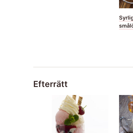
Syrli
smål
Efterrätt