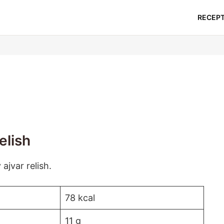
RECEP
elish
ajvar relish.
78 kcal
11 g