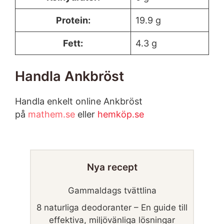
Protein:
19.9 g
Fett:
4.3 g
Handla Ankbröst
Handla enkelt online Ankbröst
på
mathem.se
eller
hemköp.se
Nya recept
Gammaldags tvättlina
8 naturliga deodoranter – En guide till
effektiva, miljövänliga lösningar