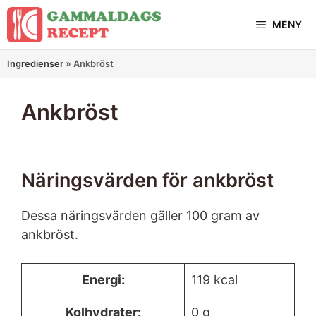
Hoppa
MENY
till
innehåll
Ingredienser
»
Ankbröst
Ankbröst
Näringsvärden för ankbröst
Dessa näringsvärden gäller 100 gram av
ankbröst.
Energi:
119 kcal
Kolhydrater:
0 g