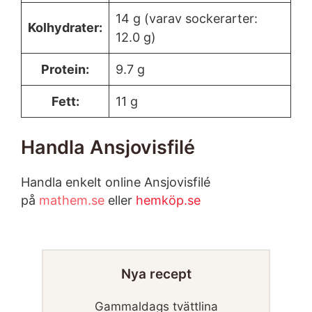
14 g (varav sockerarter:
Kolhydrater:
12.0 g)
Protein:
9.7 g
Fett:
11 g
Handla Ansjovisfilé
Handla enkelt online Ansjovisfilé
på
mathem.se
eller
hemköp.se
Nya recept
Gammaldags tvättlina