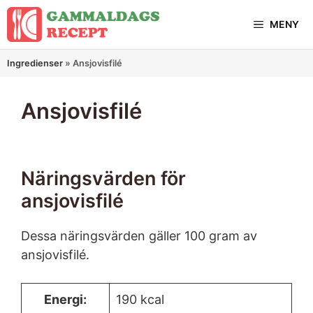
Hoppa
MENY
till
innehåll
Ingredienser
»
Ansjovisfilé
Ansjovisfilé
Näringsvärden för
ansjovisfilé
Dessa näringsvärden gäller 100 gram av
ansjovisfilé.
Energi:
190 kcal