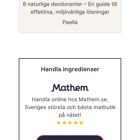
8 naturliga deodoranter – En guide till
effektiva, miljövänliga lösningar
Paella
Handla ingredienser
Handla online hos Mathem.se,
Sveriges största och bästa matbutik
på nätet!
★★★★★