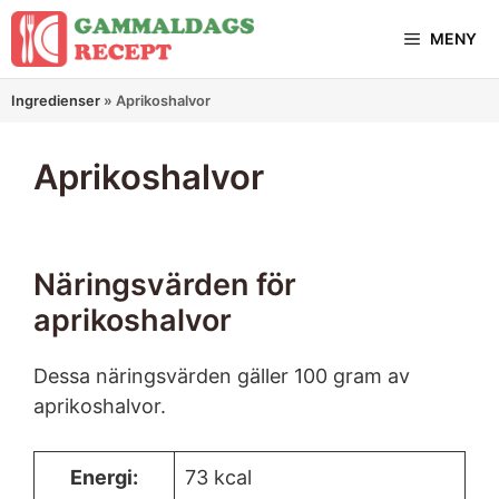
Hoppa
MENY
till
innehåll
Ingredienser
»
Aprikoshalvor
Aprikoshalvor
Näringsvärden för
aprikoshalvor
Dessa näringsvärden gäller 100 gram av
aprikoshalvor.
Energi:
73 kcal