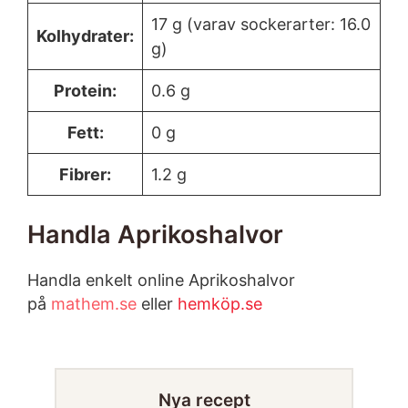
17 g (varav sockerarter: 16.0
Kolhydrater:
g)
Protein:
0.6 g
Fett:
0 g
Fibrer:
1.2 g
Handla Aprikoshalvor
Handla enkelt online Aprikoshalvor
på
mathem.se
eller
hemköp.se
Nya recept