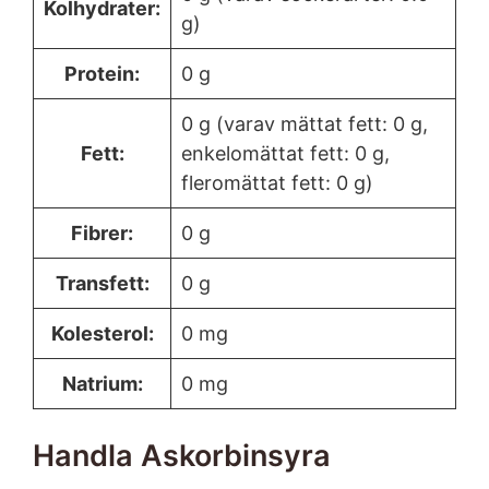
Kolhydrater:
g)
Protein:
0 g
0 g (varav mättat fett: 0 g,
Fett:
enkelomättat fett: 0 g,
fleromättat fett: 0 g)
Fibrer:
0 g
Transfett:
0 g
Kolesterol:
0 mg
Natrium:
0 mg
Handla Askorbinsyra