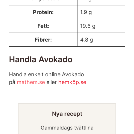
Protein:
1.9 g
Fett:
19.6 g
Fibrer:
4.8 g
Handla Avokado
Handla enkelt online Avokado
på
mathem.se
eller
hemköp.se
Nya recept
Gammaldags tvättlina