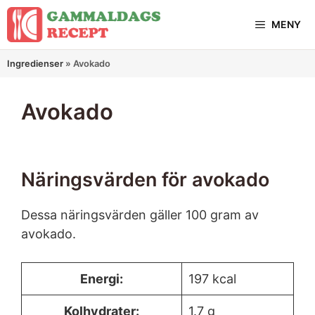
Hoppa
MENY
till
innehåll
Ingredienser
»
Avokado
Avokado
Näringsvärden för avokado
Dessa näringsvärden gäller 100 gram av
avokado.
Energi:
197 kcal
Kolhydrater:
1.7 g