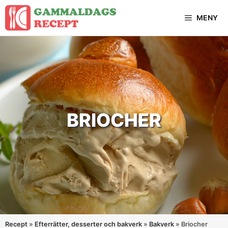
Hoppa
MENY
till
innehåll
BRIOCHER
Recept
»
Efterrätter, desserter och bakverk
»
Bakverk
»
Briocher