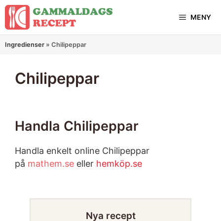
Hoppa
MENY
till
innehåll
Ingredienser
»
Chilipeppar
Chilipeppar
Handla Chilipeppar
Handla enkelt online Chilipeppar
på
mathem.se
eller
hemköp.se
Nya recept