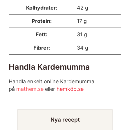
Kolhydrater:
42 g
Protein:
17 g
Fett:
31 g
Fibrer:
34 g
Handla Kardemumma
Handla enkelt online Kardemumma
på
mathem.se
eller
hemköp.se
Nya recept