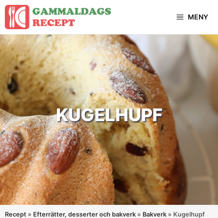
Hoppa
MENY
till
innehåll
KUGELHUPF
Recept
»
Efterrätter, desserter och bakverk
»
Bakverk
»
Kugelhupf