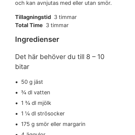
och kan avnjutas med eller utan smör.
Tillagningstid
3 timmar
Total Time
3 timmar
Ingredienser
Det här behöver du till 8 – 10
bitar
50 g jäst
¾ dl vatten
1 ¾ dl mjölk
1 ¼ dl strösocker
175 g smör eller margarin
4 äggulor