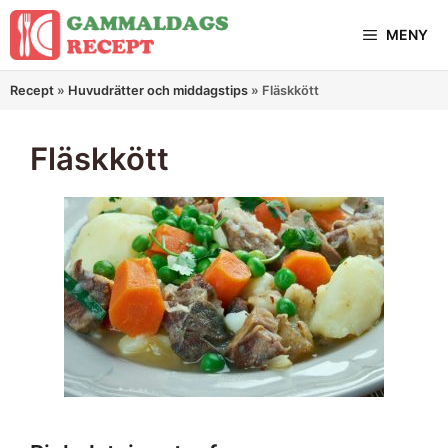
Hoppa
MENY
till
innehåll
Recept
»
Huvudrätter och middagstips
»
Fläskkött
Fläskkött