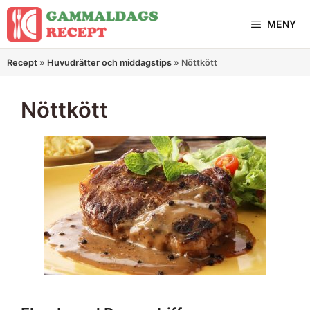
Hoppa
MENY
till
innehåll
Recept
»
Huvudrätter och middagstips
»
Nöttkött
Nöttkött