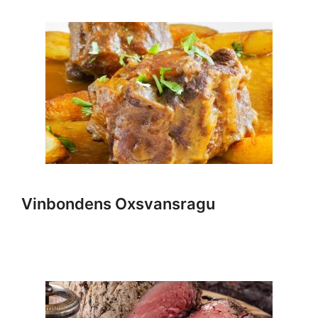
Vinbondens Oxsvansragu