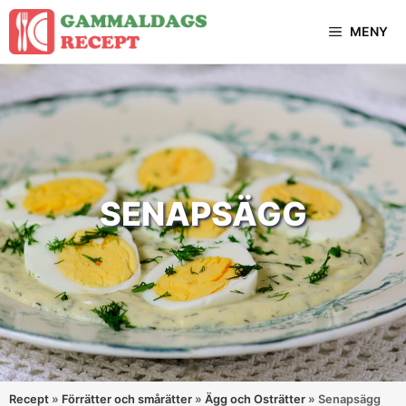
Hoppa
MENY
till
innehåll
SENAPSÄGG
Recept
»
Förrätter och smårätter
»
Ägg och Osträtter
»
Senapsägg