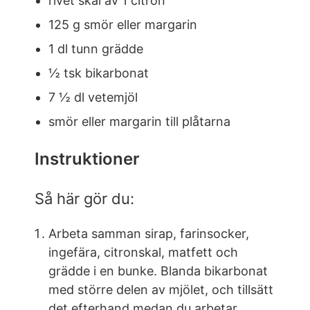
rivet skal av 1 citron
125 g smör eller margarin
1 dl tunn grädde
½ tsk bikarbonat
7 ½ dl vetemjöl
smör eller margarin till plåtarna
Instruktioner
Så här gör du:
Arbeta samman sirap, farinsocker,
ingefära, citronskal, matfett och
grädde i en bunke. Blanda bikarbonat
med större delen av mjölet, och tillsätt
det efterhand medan du arbetar