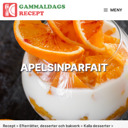
Hoppa
MENY
till
innehåll
APELSINPARFAIT
Recept
»
Efterrätter, desserter och bakverk
»
Kalla desserter
»