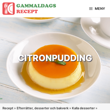
Hoppa
MENY
till
innehåll
CITRONPUDDING
Recept
»
Efterrätter, desserter och bakverk
»
Kalla desserter
»