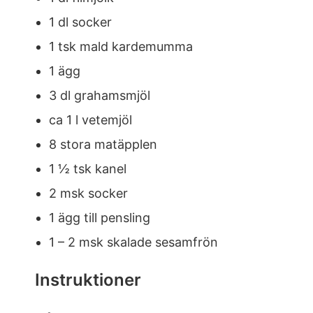
1 dl socker
1 tsk mald kardemumma
1 ägg
3 dl grahamsmjöl
ca 1 l vetemjöl
8 stora matäpplen
1 ½ tsk kanel
2 msk socker
1 ägg till pensling
1 – 2 msk skalade sesamfrön
Instruktioner