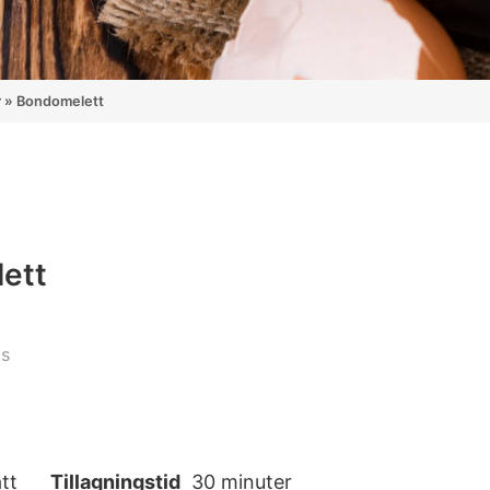
r
»
Bondomelett
ett
gs
att
Tillagningstid
30 minuter