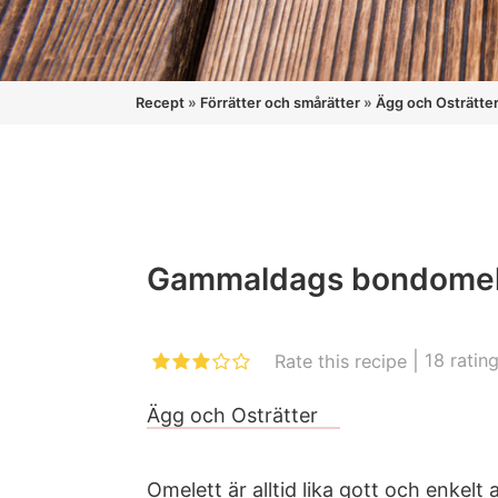
Recept
»
Förrätter och smårätter
»
Ägg och Osträtte
Gammaldags bondomel
|
18
ratin
Rate this recipe
Ägg och Osträtter
Omelett är alltid lika gott och enkelt 