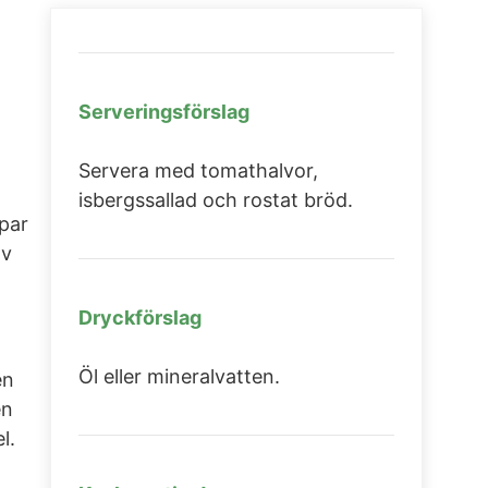
Serveringsförslag
Servera med tomathalvor,
isbergssallad och rostat bröd.
ppar
av
Dryckförslag
Öl eller mineralvatten.
en
en
l.