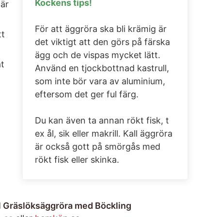
Kockens tips!
 är
För att äggröra ska bli krämig är
tt
det viktigt att den görs på färska
ägg och de vispas mycket lätt.
at
Använd en tjockbottnad kastrull,
som inte bör vara av aluminium,
eftersom det ger ful färg.
Du kan även ta annan rökt fisk, t
ex ål, sik eller makrill. Kall äggröra
är också gott på smörgås med
rökt fisk eller skinka.
ll Gräslöksäggröra med Böckling