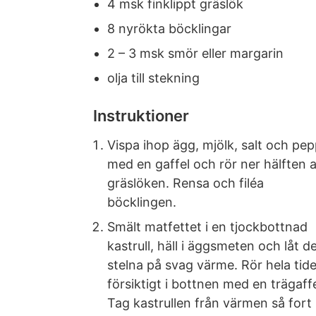
4 msk finklippt gräslök
8 nyrökta böcklingar
2 – 3 msk smör eller margarin
olja till stekning
Instruktioner
Vispa ihop ägg, mjölk, salt och pe
med en gaffel och rör ner hälften 
gräslöken. Rensa och filéa
böcklingen.
Smält matfettet i en tjockbottnad
kastrull, häll i äggsmeten och låt d
stelna på svag värme. Rör hela tid
försiktigt i bottnen med en trägaffe
Tag kastrullen från värmen så fort