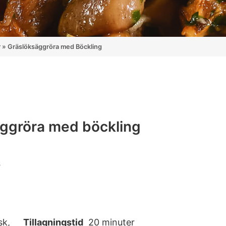
r
»
Gräslöksäggröra med Böckling
ggröra med böckling
s
sk,
Tillagningstid
20 minuter