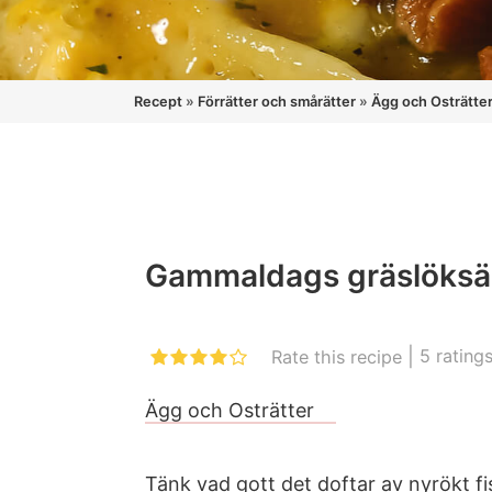
Recept
»
Förrätter och smårätter
»
Ägg och Osträtte
Gammaldags gräslöksä
|
5
rating
Rate this recipe
Ägg och Osträtter
Tänk vad gott det doftar av nyrökt fi