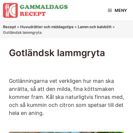
Hoppa
MENY
till
innehåll
Recept
»
Huvudrätter och middagstips
»
Lamm och kalvkött
»
Gotländsk lammgryta
Gotländsk lammgryta
Gotlänningarna vet verkligen hur man ska
anrätta, så att den milda, fina köttsmaken
kommer fram. Kål ska naturligtvis finnas med,
och så kummin och citron som spetsar till det
hela en aning.