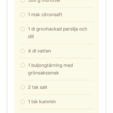
500
g
morötter
1
msk citronsaft
1
dl
grovhackad persilja och
dill
4
dl
vatten
1
buljongtärning med
grönsakssmak
2
tsk salt
1
tsk kummin