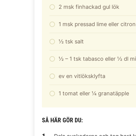
2
msk finhackad gul lök
1
msk pressad lime eller citron
½ tsk salt
½ – 1 tsk tabasco eller ½ dl m
ev en vitlöksklyfta
1
tomat eller ¼ granatäpple
SÅ HÄR GÖR DU: