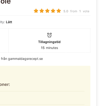
ole
5.0
from
1
vote
ulty:
Lätt
Tillagningstid
15
minutes
 från gammaldagsrecept.se
ioner: