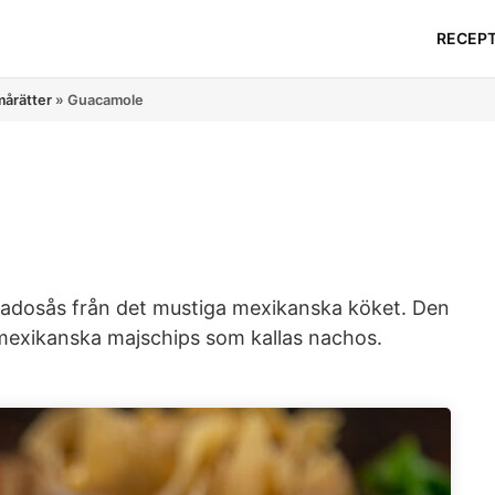
RECEP
mårätter
»
Guacamole
adosås från det mustiga mexikanska köket. Den
e mexikanska majschips som kallas nachos.