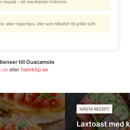
as tequila – ett mexikanskt brännvin.
 eller majschips, eller som tillbehör till grillat kött.
dienser till Guacamole
.se
eller
hemköp.se
NÄSTA RECEPT
Laxtoast med k