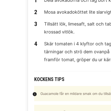
Dela avokadorna och tag bort kä
Mosa avokadoköttet lite slarvig
Tillsätt lök, limesaft, salt och
krossad vitlök.
Skär tomaten i 4 klyftor och ta
tärningar och strö dem ovanpå
framför tomat, gröper du ur kär
KOCKENS TIPS
Guacamole får en mildare smak om du tillsätt