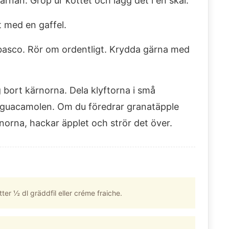
rnan. Gröp ur köttet och lägg det i en skål.
t med en gaffel.
 tabasco. Rör om ordentligt. Krydda gärna med
g bort kärnorna. Dela klyftorna i små
 guacamolen. Om du föredrar granatäpple
norna, hackar äpplet och strör det över.
er ½ dl gräddfil eller créme fraiche.