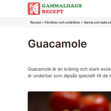
Hoppa
till
innehåll
Recept
»
Förrätter och smårätter
»
Varma och kalla s
Guacamole
Guacamole är en krämig och stark avok
är underbar som dipsås speciellt till d