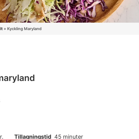
lt
»
Kyckling Maryland
maryland
s
r.
Tillagningstid
45 minuter