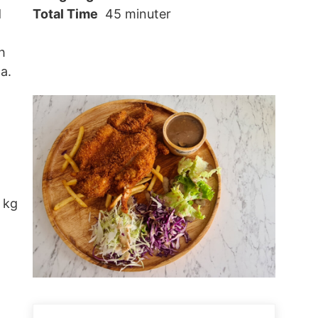
d
Total Time
45 minuter
h
ga.
1 kg