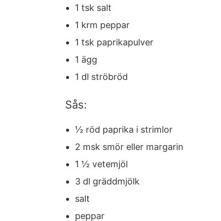
1 tsk salt
1 krm peppar
1 tsk paprikapulver
1 ägg
1 dl ströbröd
Sås:
½ röd paprika i strimlor
2 msk smör eller margarin
1 ½ vetemjöl
3 dl gräddmjölk
salt
peppar