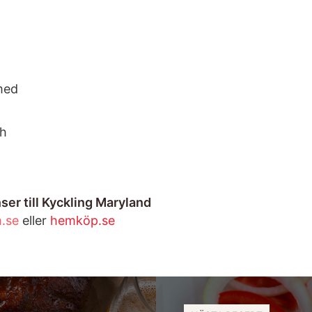
med
ch
ser till Kyckling Maryland
.se
eller
hemköp.se