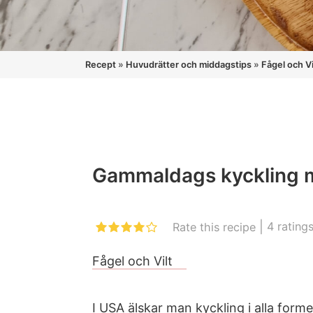
Recept
»
Huvudrätter och middagstips
»
Fågel och Vi
Gammaldags kyckling 
|
4
rating
Rate this recipe
Fågel och Vilt
I USA älskar man kyckling i alla forme