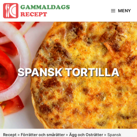
Hoppa
MENY
till
innehåll
SPANSK TORTILLA
Recept
»
Förrätter och smårätter
»
Ägg och Osträtter
»
Spansk