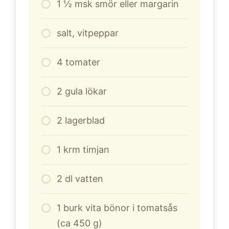
1
½ msk smör eller margarin
salt, vitpeppar
4
tomater
2
gula lökar
2
lagerblad
1
krm timjan
2
dl
vatten
1
burk vita bönor i tomatsås
(ca 450 g)