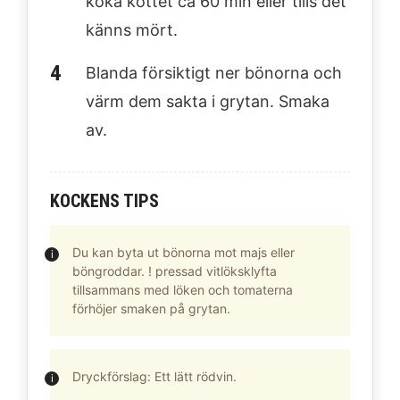
koka köttet ca 60 min eller tills det
känns mört.
Blanda försiktigt ner bönorna och
värm dem sakta i grytan. Smaka
av.
KOCKENS TIPS
Du kan byta ut bönorna mot majs eller
böngroddar. ! pressad vitlöksklyfta
tillsammans med löken och tomaterna
förhöjer smaken på grytan.
Dryckförslag: Ett lätt rödvin.