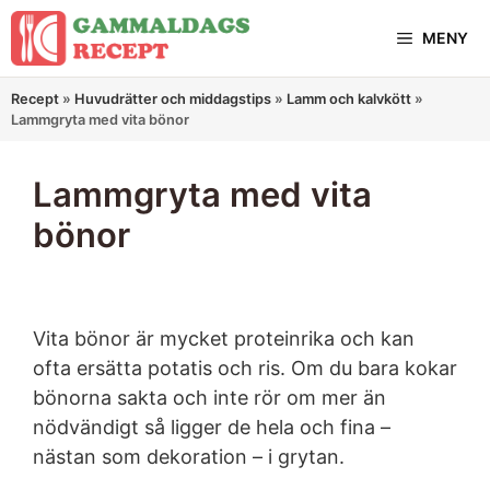
Hoppa
MENY
till
innehåll
Recept
»
Huvudrätter och middagstips
»
Lamm och kalvkött
»
Lammgryta med vita bönor
Lammgryta med vita
bönor
Vita bönor är mycket proteinrika och kan
ofta ersätta potatis och ris. Om du bara kokar
bönorna sakta och inte rör om mer än
nödvändigt så ligger de hela och fina –
nästan som dekoration – i grytan.