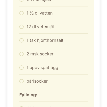
1
½ dl vatten
12
dl
vetemjöl
1
tsk hjorthornsalt
2
msk socker
1
uppvispat ägg
pärlsocker
Fyllning: