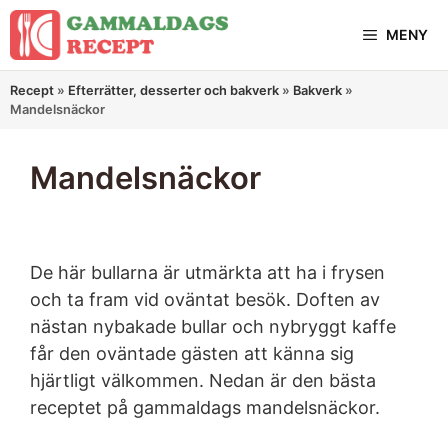
Hoppa
MENY
till
innehåll
Recept
»
Efterrätter, desserter och bakverk
»
Bakverk
»
Mandelsnäckor
Mandelsnäckor
De här bullarna är utmärkta att ha i frysen
och ta fram vid oväntat besök. Doften av
nästan nybakade bullar och nybryggt kaffe
får den oväntade gästen att känna sig
hjärtligt välkommen. Nedan är den bästa
receptet på gammaldags mandelsnäckor.