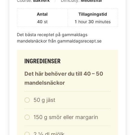
Course:
Bakverk
Difficulty:
Medelsvår
Antal
Tillagningstid
40
st
1
hour
30
minutes
Det bästa receptet på gammaldags
mandelsnäckor från gammaldagsrecept.se
INGREDIENSER
Det här behöver du till 40 – 50
mandelsnäckor
50
g
jäst
150
g
smör eller margarin
2
½ dl mjölk