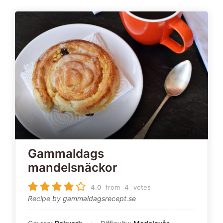
Gammaldags
mandelsnäckor
4.0
from
4
votes
Recipe by gammaldagsrecept.se