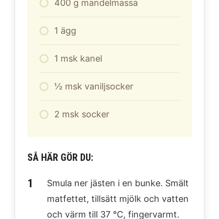
400
g
mandelmassa
1
ägg
1
msk kanel
½ msk vaniljsocker
2
msk socker
SÅ HÄR GÖR DU:
Smula ner jästen i en bunke. Smält
matfettet, tillsätt mjölk och vatten
och värm till 37 °C, fingervarmt.