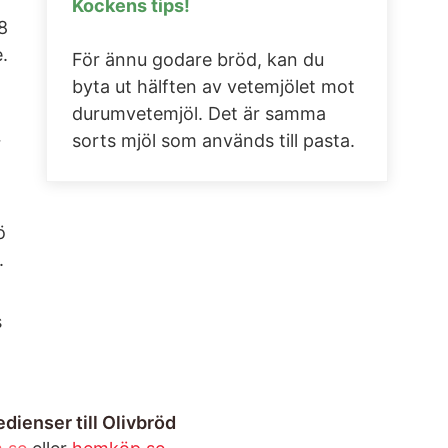
Kockens tips!
8
e.
För ännu godare bröd, kan du
byta ut hälften av vetemjölet mot
durumvetemjöl. Det är samma
sorts mjöl som används till pasta.
r
ö
.
s
dienser till Olivbröd