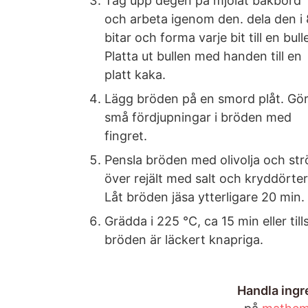
Tag upp degen på mjölat bakbord
och arbeta igenom den. dela den i 
bitar och forma varje bit till en bull
Platta ut bullen med handen till en
platt kaka.
Lägg bröden på en smord plåt. Gö
små fördjupningar i bröden med
fingret.
Pensla bröden med olivolja och str
över rejält med salt och kryddörter
Låt bröden jäsa ytterligare 20 min.
Grädda i 225 °C, ca 15 min eller till
bröden är läckert knapriga.
Handla ingre