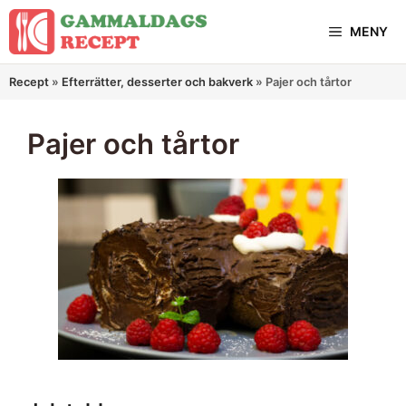
Hoppa
MENY
till
innehåll
Recept
»
Efterrätter, desserter och bakverk
»
Pajer och tårtor
Pajer och tårtor