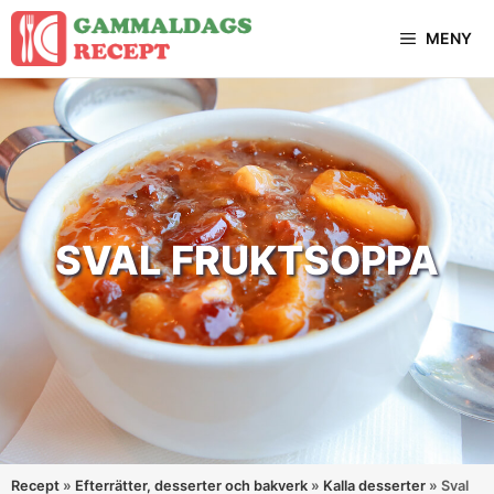
Hoppa
MENY
till
innehåll
SVAL FRUKTSOPPA
Recept
»
Efterrätter, desserter och bakverk
»
Kalla desserter
»
Sval