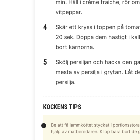
min. Häll i créme fraiche, rör 
vitpeppar.
Skär ett kryss i toppen på toma
20 sek. Doppa dem hastigt i kall
bort kärnorna.
Skölj persiljan och hacka den g
mesta av persilja i grytan. Låt d
persilja.
KOCKENS TIPS
Be att få lammköttet styckat i portionsstora
hjälp av matberedaren. Klipp bara bort de g