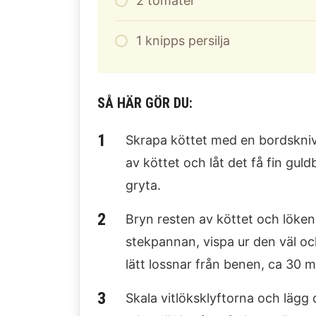
2
tomater
1
knipps persilja
SÅ HÄR GÖR DU:
Skrapa köttet med en bordskniv. 
av köttet och låt det få fin gul
gryta.
Bryn resten av köttet och löken o
stekpannan, vispa ur den väl och 
lätt lossnar från benen, ca 30 m
Skala vitlöksklyftorna och lägg 