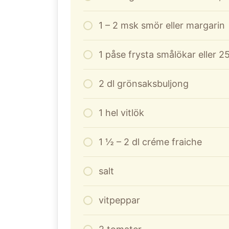
1
– 2 msk smör eller margarin
1
påse frysta smålökar eller 2
2
dl
grönsaksbuljong
1
hel vitlök
1
½ – 2 dl créme fraiche
salt
vitpeppar