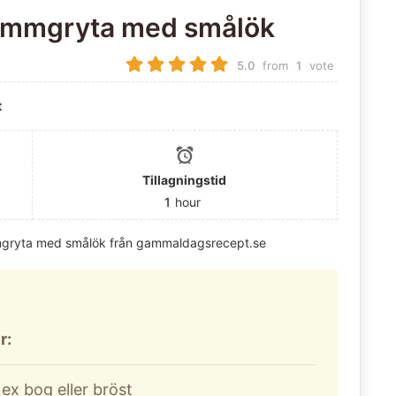
lammgryta med smålök
5.0
from
1
vote
t
Tillagningstid
1
hour
mgryta med smålök från gammaldagsrecept.se
r:
ex bog eller bröst