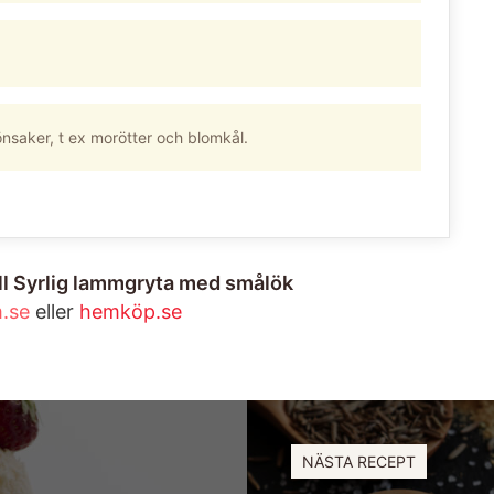
önsaker, t ex morötter och blomkål.
ill Syrlig lammgryta med smålök
.se
eller
hemköp.se
NÄSTA RECEPT