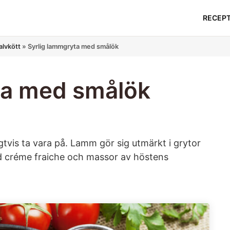
RECEP
lvkött
»
Syrlig lammgryta med smålök
ta med smålök
tvis ta vara på. Lamm gör sig utmärkt i grytor
ed créme fraiche och massor av höstens