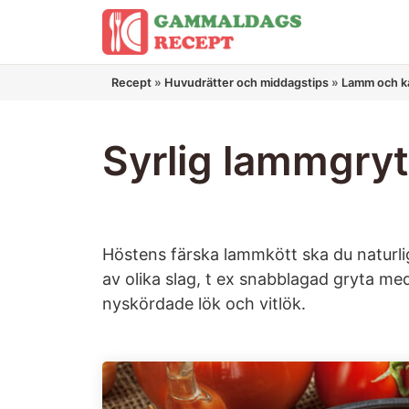
Hoppa
till
innehåll
Recept
»
Huvudrätter och middagstips
»
Lamm och ka
Syrlig lammgry
Höstens färska lammkött ska du naturlig
av olika slag, t ex snabblagad gryta m
nyskördade lök och vitlök.