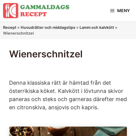
Hoppa
MENY
till
innehåll
Recept
»
Huvudrätter och middagstips
»
Lamm och kalvkött
»
Wienerschnitzel
Wienerschnitzel
Denna klassiska rätt är hämtad från det
österrikiska köket. Kalvkött i lövtunna skivor
paneras och steks och garneras därefter med
en citronskiva, ansjovis och kapris.