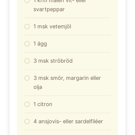
1
krm malen vit- eller
svartpeppar
1
msk vetemjöl
1
ägg
3
msk ströbröd
3
msk smör, margarin eller
olja
1
citron
4
ansjovis- eller sardelfiléer