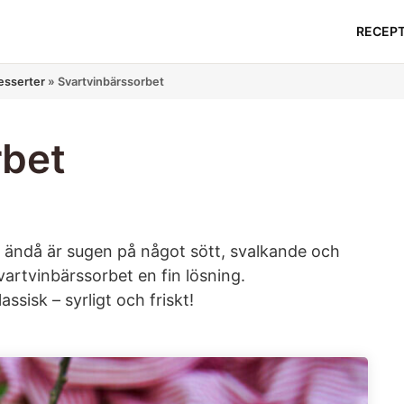
RECEP
desserter
»
Svartvinbärssorbet
rbet
 ändå är sugen på något sött, svalkande och
artvinbärssorbet en fin lösning.
sisk – syrligt och friskt!