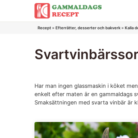
Hoppa
till
innehåll
Recept
»
Efterrätter, desserter och bakverk
»
Kalla 
Svartvinbärsso
Har man ingen glassmaskin i köket men
enkelt efter maten är en gammaldags sv
Smaksättningen med svarta vinbär är klas