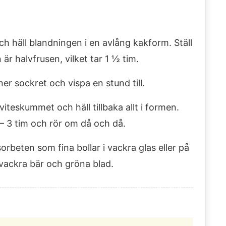
ch häll blandningen i en avlång kakform. Ställ
 är halvfrusen, vilket tar 1 ½ tim.
ner sockret och vispa en stund till.
eskummet och häll tillbaka allt i formen.
 – 3 tim och rör om då och då.
rbeten som fina bollar i vackra glas eller på
vackra bär och gröna blad.