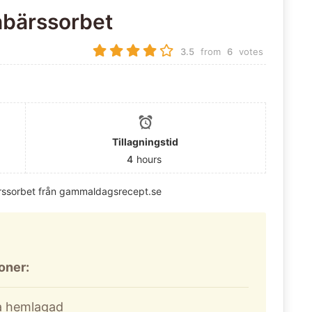
bärssorbet
3.5
from
6
votes
Tillagningstid
4
hours
rssorbet från gammaldagsrecept.se
ioner:
na hemlagad