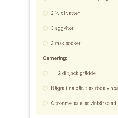
2
½ dl vatten
3
äggvitor
2
msk socker
Garnering:
1
– 2 dl tjock grädde
Några fina bär, t ex röda vinb
Citronmeliss eller vinbärsblad