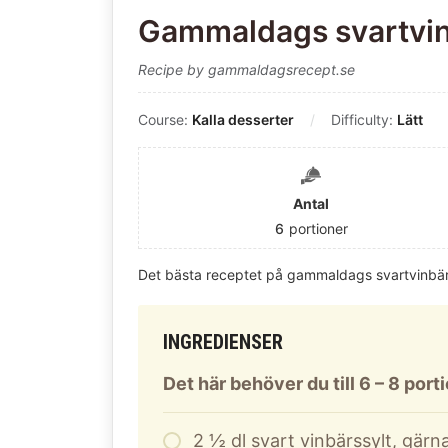
Gammaldags svartvin
Recipe by gammaldagsrecept.se
Course:
Kalla desserter
Difficulty:
Lätt
Antal
6
portioner
Det bästa receptet på gammaldags svartvinbä
INGREDIENSER
Det här behöver du till 6 – 8 port
2
½ dl svart vinbärssylt, gär