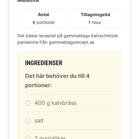
Medelsvår
Antal
Tillagningstid
4
portioner
1
hour
Det bästa receptet på gammaldags kalvschnitzel
parisienne från gammaldagsrecept.se
INGREDIENSER
Det här behöver du till 4
portioner:
400
g
kalvbräss
salt
2
purjolökar