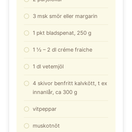
3
msk smör eller margarin
1
pkt bladspenat, 250 g
1
½ – 2 dl créme fraiche
1
dl
vetemjöl
4
skivor benfritt kalvkött, t ex
innanlår, ca 300 g
vitpeppar
muskotnöt