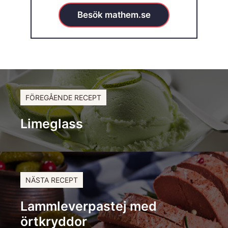
Besök mathem.se
FÖREGÅENDE RECEPT
Limeglass
NÄSTA RECEPT
Lammleverpastej med
örtkryddor