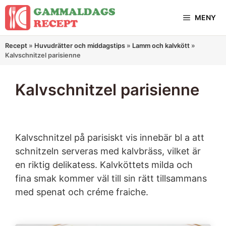
Hoppa
MENY
till
innehåll
Recept
»
Huvudrätter och middagstips
»
Lamm och kalvkött
»
Kalvschnitzel parisienne
Kalvschnitzel parisienne
Kalvschnitzel på parisiskt vis innebär bl a att
schnitzeln serveras med kalvbräss, vilket är
en riktig delikatess. Kalvköttets milda och
fina smak kommer väl till sin rätt tillsammans
med spenat och créme fraiche.