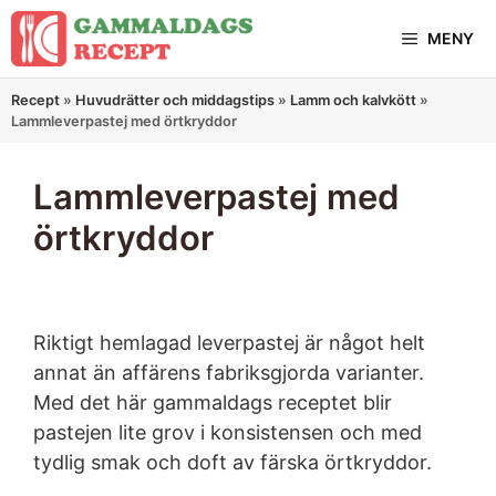
Hoppa
MENY
till
innehåll
Recept
»
Huvudrätter och middagstips
»
Lamm och kalvkött
»
Lammleverpastej med örtkryddor
Lammleverpastej med
örtkryddor
Riktigt hemlagad leverpastej är något helt
annat än affärens fabriksgjorda varianter.
Med det här gammaldags receptet blir
pastejen lite grov i konsistensen och med
tydlig smak och doft av färska örtkryddor.