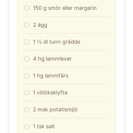
150
g
smör eller margarin
2
ägg
1
½ dl tunn grädde
4
hg lammlever
1
hg lammfärs
1
vitlöksklyfta
2
msk potatismjöl
1
tsk salt