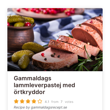
Gammaldags
lammleverpastej med
örtkryddor
4.1
from
7
votes
Recipe by gammaldagsrecept.se