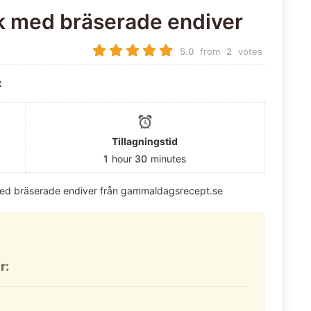
 med bräserade endiver
5.0
from
2
votes
t
Tillagningstid
1
hour
30
minutes
ed bräserade endiver från gammaldagsrecept.se
r: