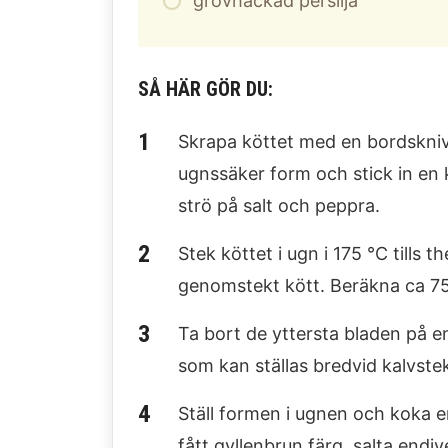
grovhackad persilja
SÅ HÄR GÖR DU:
Skrapa köttet med en bordskniv 
ugnssäker form och stick in en 
strö på salt och peppra.
Stek köttet i ugn i 175 °C tills
genomstekt kött. Beräkna ca 75
Ta bort de yttersta bladen på e
som kan ställas bredvid kalvstek
Ställ formen i ugnen och koka e
fått gyllenbrun färg. salta endiv