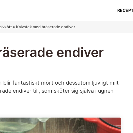
RECEP
lvkött
»
Kalvstek med bräserade endiver
räserade endiver
blir fantastiskt mört och dessutom ljuvligt milt
ade endiver till, som sköter sig själva i ugnen