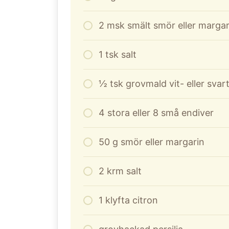
2
msk smält smör eller margar
1
tsk salt
½ tsk grovmald vit- eller sva
4
stora eller 8 små endiver
50
g
smör eller margarin
2
krm salt
1
klyfta citron