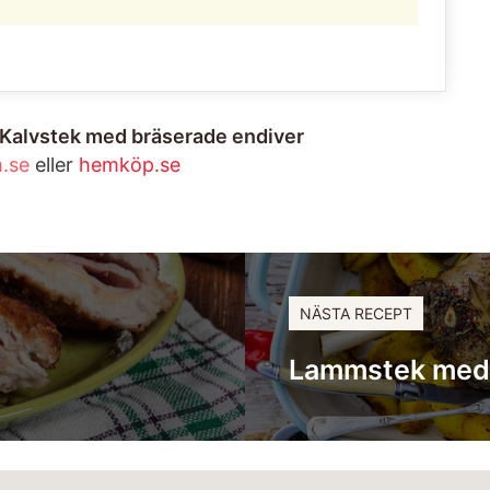
l Kalvstek med bräserade endiver
.se
eller
hemköp.se
NÄSTA RECEPT
Lammstek med k