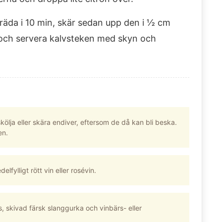
räda i 10 min, skär sedan upp den i ½ cm
er och servera kalvsteken med skyn och
ölja eller skära endiver, eftersom de då kan bli beska.
en.
lfylligt rött vin eller rosévin.
, skivad färsk slanggurka och vinbärs- eller