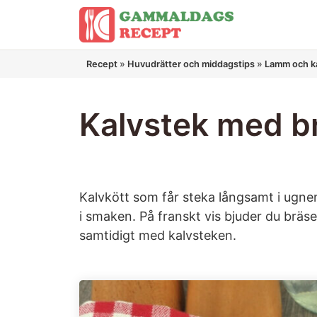
Hoppa
till
innehåll
Recept
»
Huvudrätter och middagstips
»
Lamm och ka
Kalvstek med b
Kalvkött som får steka långsamt i ugnen 
i smaken. På franskt vis bjuder du bräser
samtidigt med kalvsteken.