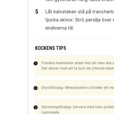
Låt kalvsteken stå på trancherb
tjocka skivor. Strö persilja öv
endiverna till.
KOCKENS TIPS
Franska husmödrar anser inte att man ska sk
Det räcker med att ta bort de yttersta blad
Dryckförslag: Mineralvatten och/eller ett mede
Serveringsförslag: Servera med kokt potatis
nypongelé.