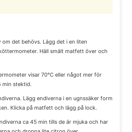
om det behövs. Lägg det i en liten
köttermometer. Häll smält matfett över och
 thermometer visar 70°C eller något mer för
 min stektid.
ndiverna. Lägg endiverna i en ugnssäker form
en. Klicka på matfett och lägg på lock.
ndiverna ca 45 min tills de är mjuka och har
erna och droppa lite citron över.