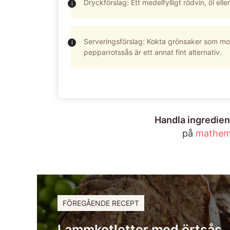
Dryckförslag: Ett medelfylligt rödvin, öl ell
Serveringsförslag: Kokta grönsaker som mo
pepparrotssås är ett annat fint alternativ.
Handla ingredien
på
mathem
FÖREGÅENDE RECEPT
Lammkotletter med örtsås