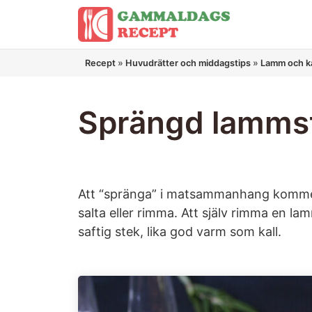
Hoppa
till
innehåll
Recept
»
Huvudrätter och middagstips
»
Lamm och ka
Sprängd lamms
Att “spränga” i matsammanhang kommer 
salta eller rimma. Att själv rimma en lam
saftig stek, lika god varm som kall.