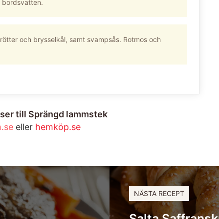
er bordsvatten.
rötter och brysselkål, samt svampsås. Rotmos och
ser till Sprängd lammstek
.se
eller
hemköp.se
NÄSTA RECEPT
Salta Saffransk