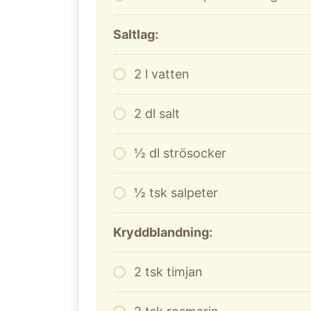
Saltlag:
2
l
vatten
2
dl
salt
½ dl strösocker
½ tsk salpeter
Kryddblandning:
2
tsk timjan