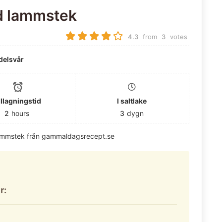
 lammstek
4.3
from
3
votes
elsvår
illagningstid
I saltlake
2
hours
3
dygn
ammstek från gammaldagsrecept.se
r: