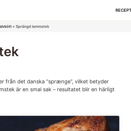
RECEP
lvkött
»
Sprängd lammstek
tek
från det danska “sprænge”, vilket betyder
mstek är en smal sak – resultatet blir en härligt