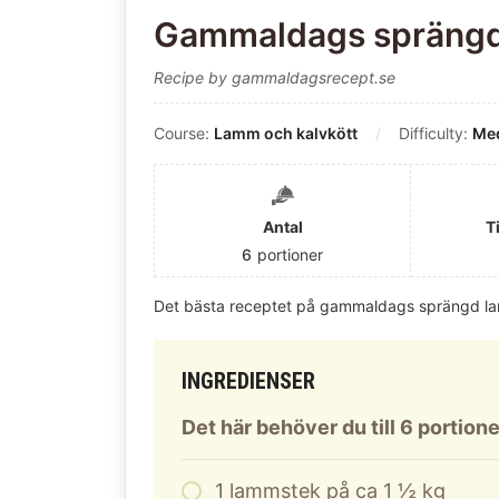
Gammaldags sprängd
Recipe by gammaldagsrecept.se
Course:
Lamm och kalvkött
Difficulty:
Med
Antal
T
6
portioner
Det bästa receptet på gammaldags sprängd l
INGREDIENSER
Det här behöver du till 6 portione
1
lammstek på ca 1 ½ kg