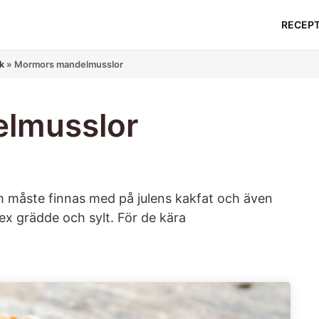
RECEP
k
»
Mormors mandelmusslor
lmusslor
m måste finnas med på julens kakfat och även
 ex grädde och sylt. För de kära