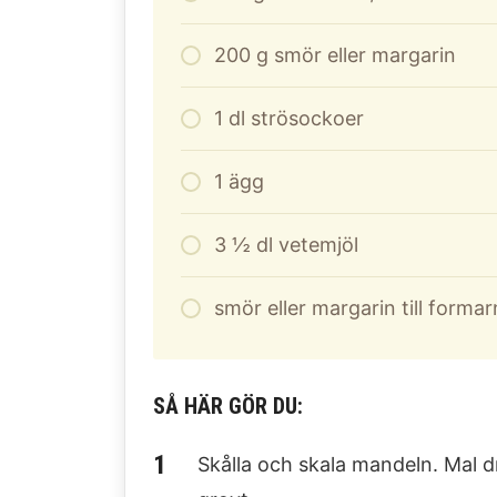
200
g
smör eller margarin
1
dl
strösockoer
1
ägg
3
½ dl vetemjöl
smör eller margarin till forma
SÅ HÄR GÖR DU:
Skålla och skala mandeln. Mal d