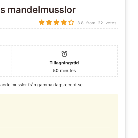
s mandelmusslor
3.8
from
22
votes
Tillagningstid
50
minutes
andelmusslor från gammaldagsrecept.se