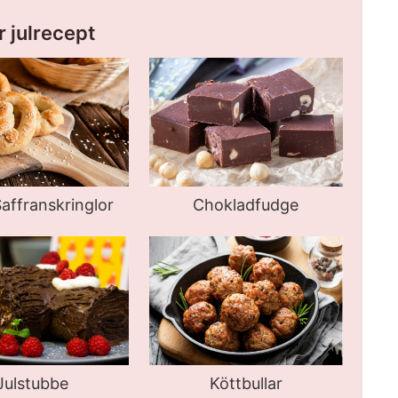
 julrecept
Saffranskringlor
Chokladfudge
Julstubbe
Köttbullar