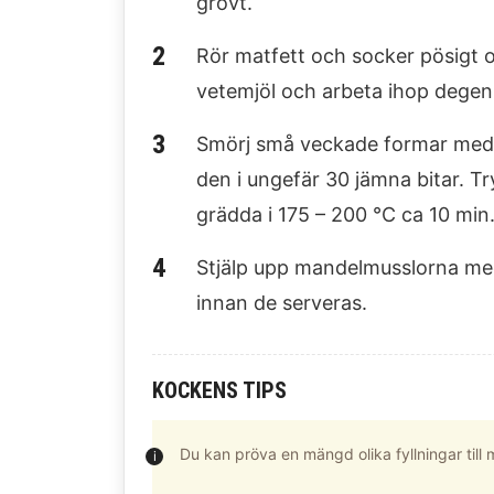
grovt.
Rör matfett och socker pösigt o
vetemjöl och arbeta ihop degen. 
Smörj små veckade formar med l
den i ungefär 30 jämna bitar. T
grädda i 175 – 200 °C ca 10 min
Stjälp upp mandelmusslorna med
innan de serveras.
KOCKENS TIPS
Du kan pröva en mängd olika fyllningar till 