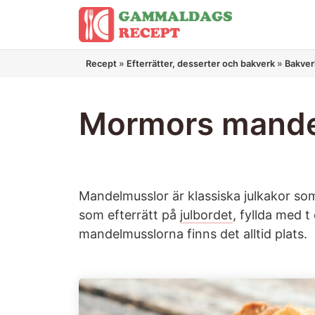
Hoppa
till
innehåll
Recept
»
Efterrätter, desserter och bakverk
»
Bakver
Mormors mande
Mandelmusslor är klassiska julkakor so
som efterrätt på
julbordet
, fyllda med t
mandelmusslorna finns det alltid plats.