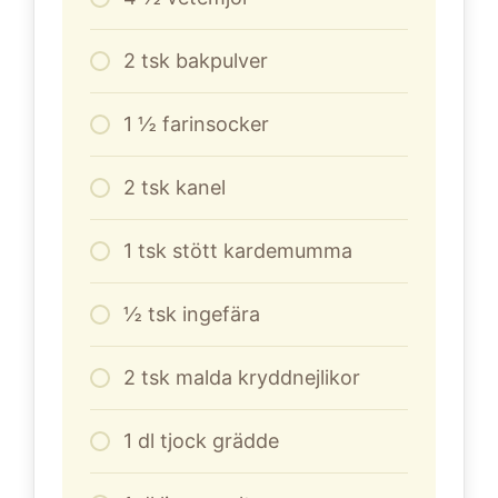
2
tsk bakpulver
1
½ farinsocker
2
tsk kanel
1
tsk stött kardemumma
½ tsk ingefära
2
tsk malda kryddnejlikor
1
dl
tjock grädde