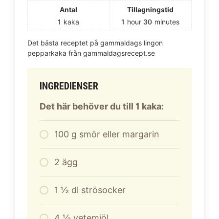
Antal
Tillagningstid
1
kaka
1
hour
30
minutes
Det bästa receptet på gammaldags lingon
pepparkaka från gammaldagsrecept.se
INGREDIENSER
Det här behöver du till 1 kaka:
100
g
smör eller margarin
2
ägg
1
½ dl strösocker
4
½ vetemjöl