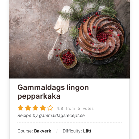
Gammaldags lingon
pepparkaka
4.8
from
5
votes
Recipe by gammaldagsrecept.se
Course:
Bakverk
Difficulty:
Lätt