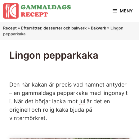
Hoppa
MENY
till
innehåll
Recept
»
Efterrätter, desserter och bakverk
»
Bakverk
»
Lingon
pepparkaka
Lingon pepparkaka
Den här kakan är precis vad namnet antyder
– en gammaldags pepparkaka med lingonsylt
i. När det börjar lacka mot
jul
är det en
originell och rolig kaka bjuda på
vintermörkret.